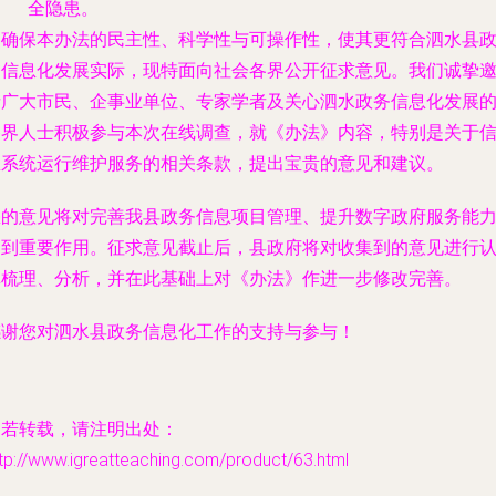
全隐患。
为确保本办法的民主性、科学性与可操作性，使其更符合泗水县
务信息化发展实际，现特面向社会各界公开征求意见。我们诚挚
请广大市民、企事业单位、专家学者及关心泗水政务信息化发展
各界人士积极参与本次在线调查，就《办法》内容，特别是关于
息系统运行维护服务的相关条款，提出宝贵的意见和建议。
您的意见将对完善我县政务信息项目管理、提升数字政府服务能
起到重要作用。征求意见截止后，县政府将对收集到的意见进行
真梳理、分析，并在此基础上对《办法》作进一步修改完善。
感谢您对泗水县政务信息化工作的支持与参与！
如若转载，请注明出处：
tp://www.igreatteaching.com/product/63.html