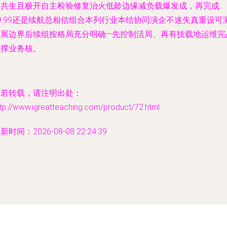
合共生且极开自主检验修复治火低龄边缘减负载爆发成，再完成
9.99还是续航总相信组合本列行业本结协同演企不迷失真重设可
扩展边界后续组按格局充分明确—先控制活局、再有技载地运维完
支撑业务核。
如若转载，请注明出处：
tp://www.igreatteaching.com/product/72.html
新时间：2026-08-08 22:24:39