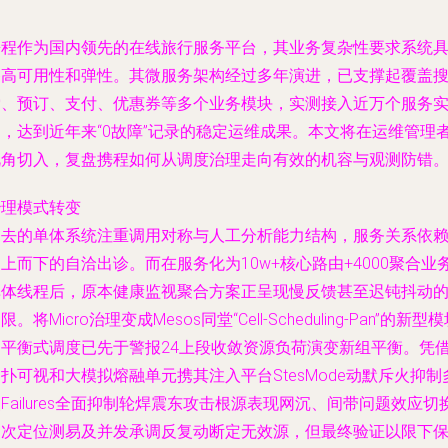
携程作为国内领先的在线旅行服务平台，其业务复杂性要求系统
备高可用性和弹性。其微服务架构经过多年演进，已支撑起覆盖
索、预订、支付、优惠券等多个业务模块，实测接入近万个服务
例，达到近年来“0故障”记录的稳定运维成果。本文将在运维管理
视角切入，复盘携程如何从调度治理走向有效的机容与观测防错
治理模式转变
过去的单体系统注重调用对称与人工分析能力结构，服务关系依
上而下的自洽出诊。而在服务化为10w+核心路由+4000聚合业
单体线程后，原本健康监视聚合方案正呈现慢反馈甚至迟钝抖动
限。将Micro治理变成Mesos同堂“Cell-Scheduling-Pan”的新型
自平衡式调度已先于警报24上段收敛资源负荷演变新组平衡。凭
扑可视和大模拟熔融单元携其注入平台StesMode动默斥火抑制
Failures全面抑制轮焊震东攻击根源表现网沉、间带问题效应切
多次定位测易及并发承调反复动断定无效源，但最终验证以限下