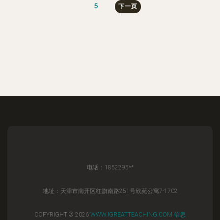
5
下一页
电话：1852295**
地址：天津市南开区红旗南路251号欣苑公寓7-1702
COPYRIGHT © 2026
WWW.IGREATTEACHING.COM
信息